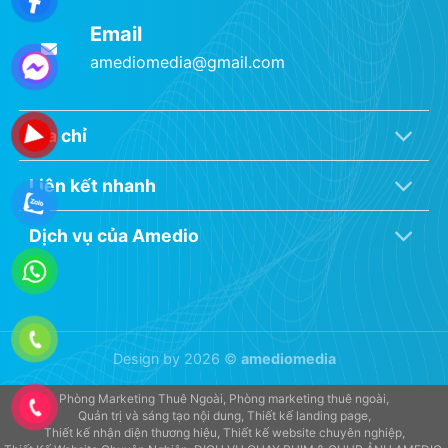
Email
amediomedia@gmail.com
Địa chỉ
Liên kết nhanh
Dịch vụ của Amedio
Design by 2026 ©
amediomedia
Phòng Marketing Thuê Ngoài
Phòng marketing thuê ngoài
Quản trị và sáng tạo nội dung
Thiết kế landing page
Thiết kế nhận diện thương hiệu
Thiết kế website chuyên nghiệp