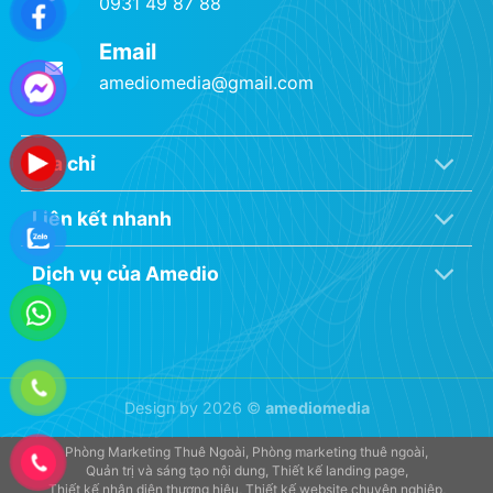
0931 49 87 88
Email
amediomedia@gmail.com
Địa chỉ
Liên kết nhanh
Dịch vụ của Amedio
Design by 2026 ©
amediomedia
Phòng Marketing Thuê Ngoài
Phòng marketing thuê ngoài
Quản trị và sáng tạo nội dung
Thiết kế landing page
Thiết kế nhận diện thương hiệu
Thiết kế website chuyên nghiệp