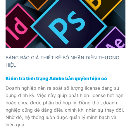
BẢNG BÁO GIÁ THIẾT KẾ BỘ NHẬN DIỆN THƯƠNG
HIỆU
Kiểm tra tình trạng Adobe bản quyền hiện có
Doanh nghiệp nên rà soát số lượng license đang sử
dụng định kỳ. Việc này giúp phát hiện license hết hạn
hoặc chưa được phân bổ hợp lý. Đồng thời, doanh
nghiệp cũng dễ dàng điều chỉnh khi nhân sự thay đổi.
Nhờ đó, hệ thống luôn được quản lý minh bạch và
hiệu quả.