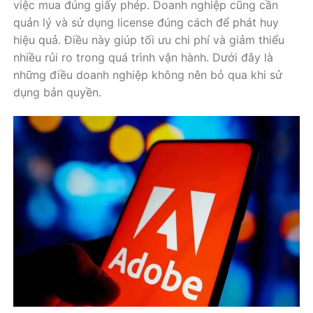
việc mua đúng giấy phép. Doanh nghiệp cũng cần
quản lý và sử dụng license đúng cách để phát huy
hiệu quả. Điều này giúp tối ưu chi phí và giảm thiểu
nhiều rủi ro trong quá trình vận hành. Dưới đây là
những điều doanh nghiệp không nên bỏ qua khi sử
dụng bản quyền.