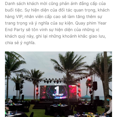
Danh sách khách mời cũng phản ánh đẳng cấp của
buổi tiệc. Sự hiện diện của đối tác quan trọng, khách
hàng VIP, nhân viên cấp cao sẽ làm tăng thêm sự
trang trọng và ý nghĩa của sự kiện. Quay phim Year
End Party sẽ tôn vinh sự hiện diện của những vị
khách quý này, ghi lại những khoảnh khắc giao lưu,
chia sẻ ý nghĩa.