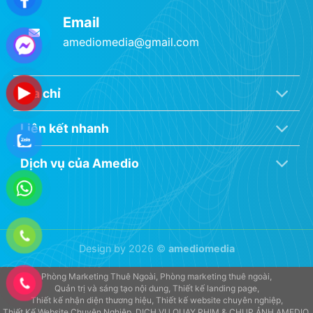
Email
amediomedia@gmail.com
Địa chỉ
Liên kết nhanh
Dịch vụ của Amedio
Design by 2026 ©
amediomedia
Phòng Marketing Thuê Ngoài
Phòng marketing thuê ngoài
Quản trị và sáng tạo nội dung
Thiết kế landing page
Thiết kế nhận diện thương hiệu
Thiết kế website chuyên nghiệp
Thiết Kế Website Chuyên Nghiệp
DỊCH VỤ QUAY PHIM & CHỤP ẢNH AMEDIO