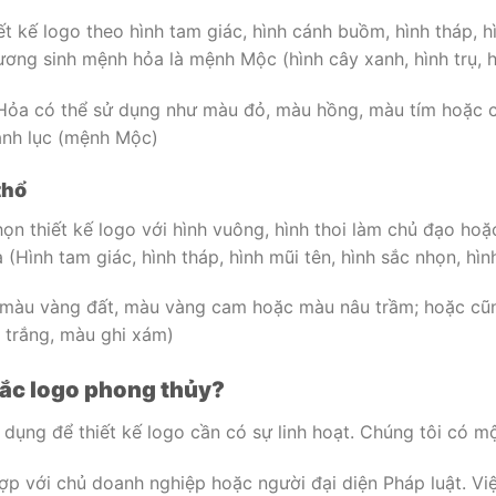
 kế logo theo hình tam giác, hình cánh buồm, hình tháp, hì
ơng sinh mệnh hỏa là mệnh Mộc (hình cây xanh, hình trụ, h
Hỏa có thể sử dụng như màu đỏ, màu hồng, màu tím hoặc 
anh lục (mệnh Mộc)
thổ
n thiết kế logo với hình vuông, hình thoi làm chủ đạo hoặ
 (Hình tam giác, hình tháp, hình mũi tên, hình sắc nhọn, hìn
 màu vàng đất, màu vàng cam hoặc màu nâu trầm; hoặc cũn
 trắng, màu ghi xám)
ắc logo phong thủy?
dụng để thiết kế logo cần có sự linh hoạt. Chúng tôi có mộ
ợp với chủ doanh nghiệp hoặc người đại diện Pháp luật. Việ