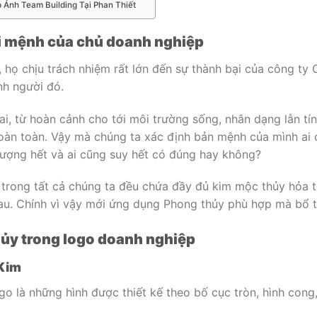
 Ảnh Team Building Tại Phan Thiết
i mệnh của chủ doanh nghiệp
họ chịu trách nhiệm rất lớn đến sự thành bại của công ty 
h người đó.
ai, từ hoàn cảnh cho tới môi trường sống, nhân dạng lẫn tí
oàn toàn. Vậy mà chúng ta xác định bản mệnh của mình ai c
ợng hết và ai cũng suy hết có đúng hay không?
n trong tất cả chúng ta đều chứa đầy đủ kim mộc thủy hỏa 
hau. Chính vì vậy mới ứng dụng Phong thủy phù hợp mà bổ t
ủy trong logo doanh nghiệp
 Kim
o là những hình được thiết kế theo bố cục tròn, hình cong