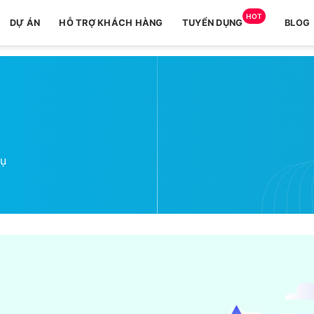
HOT
DỰ ÁN
HỖ TRỢ KHÁCH HÀNG
TUYỂN DỤNG
BLOG
vụ