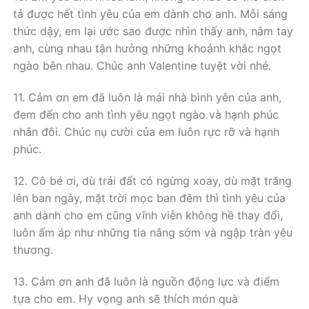
tả được hết tình yêu của em dành cho anh. Mỗi sáng
thức dậy, em lại ước sao được nhìn thấy anh, nắm tay
anh, cùng nhau tận hưởng những khoảnh khắc ngọt
ngào bên nhau. Chúc anh Valentine tuyệt vời nhé.
11. Cảm ơn em đã luôn là mái nhà bình yên của anh,
đem đến cho anh tình yêu ngọt ngào và hạnh phúc
nhân đôi. Chúc nụ cười của em luôn rực rỡ và hạnh
phúc.
12. Cô bé ơi, dù trái đất có ngừng xoay, dù mặt trăng
lên ban ngày, mặt trời mọc ban đêm thì tình yêu của
anh dành cho em cũng vĩnh viễn không hề thay đổi,
luôn ấm áp như những tia nắng sớm và ngập tràn yêu
thương.
13. Cảm ơn anh đã luôn là nguồn động lực và điểm
tựa cho em. Hy vọng anh sẽ thích món quà