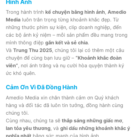
Hình Ảnh
Trong hành trình
kể chuyện bằng hình ảnh
,
Amedio
Media
luôn trân trọng từng khoảnh khắc đẹp. Từ
những thước phim sự kiện, clip doanh nghiệp, đến
các bộ ảnh kỷ niệm – mỗi sản phẩm đều mang trong
mình thông điệp
gắn kết và sẻ chia
.
Và
Trung Thu 2025
, chúng tôi lại có thêm một câu
chuyện để cùng bạn lưu giữ –
“Khoảnh khắc đoàn
viên”
, nơi ánh trăng và nụ cười hòa quyện thành ký
ức khó quên.
Cảm Ơn Vì Đã Đồng Hành
Amedio Media xin chân thành cảm ơn Quý khách
hàng và đối tác đã luôn tin tưởng, đồng hành cùng
chúng tôi.
Cùng nhau, chúng ta sẽ
thắp sáng những giấc mơ
,
lan tỏa yêu thương
, và
ghi dấu những khoảnh khắc ý
nghĩa nhất
bằng sức mạnh của hình ảnh.