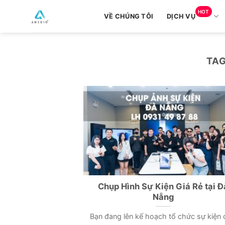
Skip
HOT
VỀ CHÚNG TÔI
DỊCH VỤ
to
content
TAG
Chụp Hình Sự Kiện Giá Rẻ tại Đ
Nẵng
Bạn đang lên kế hoạch tổ chức sự kiện