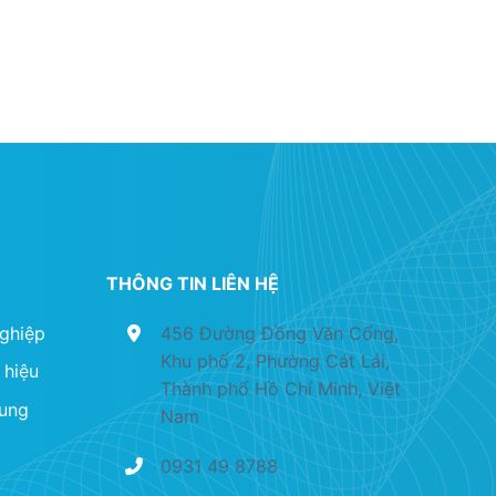
THÔNG TIN LIÊN HỆ
nghiệp
456 Đường Đồng Văn Cống,
Khu phố 2, Phường Cát Lái,
 hiệu
Thành phố Hồ Chí Minh, Việt
dung
Nam
0931 49 8788