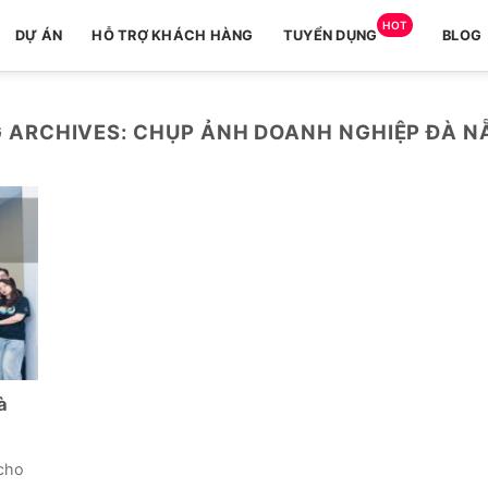
HOT
DỰ ÁN
HỖ TRỢ KHÁCH HÀNG
TUYỂN DỤNG
BLOG
 ARCHIVES:
CHỤP ẢNH DOANH NGHIỆP ĐÀ N
à
 cho