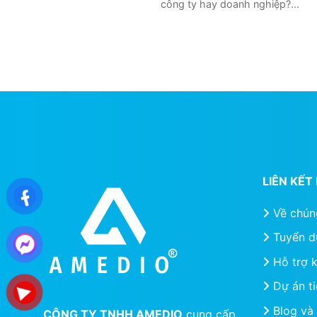
công ty hay doanh nghiệp?...
LIÊN KẾ
Về chún
Tuyển d
Hỗ trợ 
Dự án ti
Blog và 
CÔNG TY TNHH AMEDIO
cung cấp