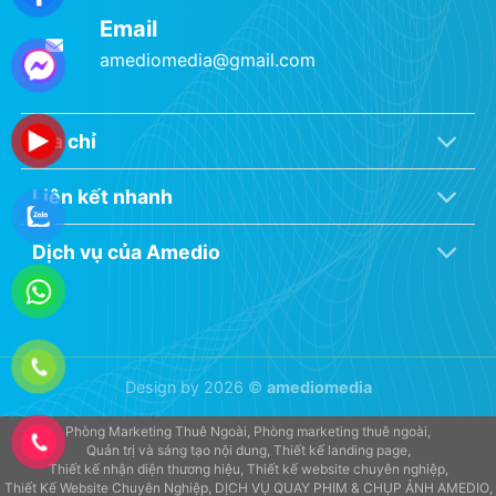
Email
amediomedia@gmail.com
Địa chỉ
Liên kết nhanh
Dịch vụ của Amedio
Design by 2026 ©
amediomedia
Phòng Marketing Thuê Ngoài
Phòng marketing thuê ngoài
Quản trị và sáng tạo nội dung
Thiết kế landing page
Thiết kế nhận diện thương hiệu
Thiết kế website chuyên nghiệp
Thiết Kế Website Chuyên Nghiệp
DỊCH VỤ QUAY PHIM & CHỤP ẢNH AMEDIO