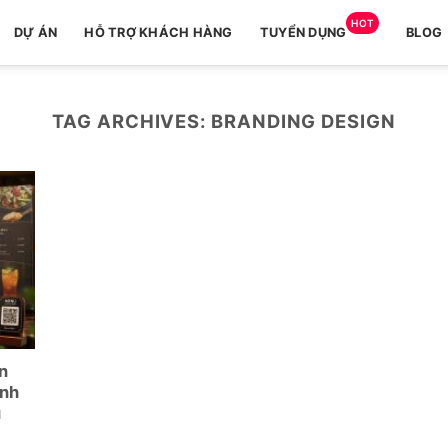
HOT
DỰ ÁN
HỖ TRỢ KHÁCH HÀNG
TUYỂN DỤNG
BLOG
TAG ARCHIVES:
BRANDING DESIGN
n
anh
u