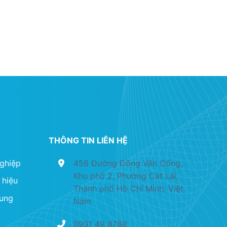
THÔNG TIN LIÊN HỆ
nghiệp
456 Đường Đồng Văn Cống,
Khu phố 2, Phường Cát Lái,
 hiệu
Thành phố Hồ Chí Minh, Việt
dung
Nam
0931 49 8788