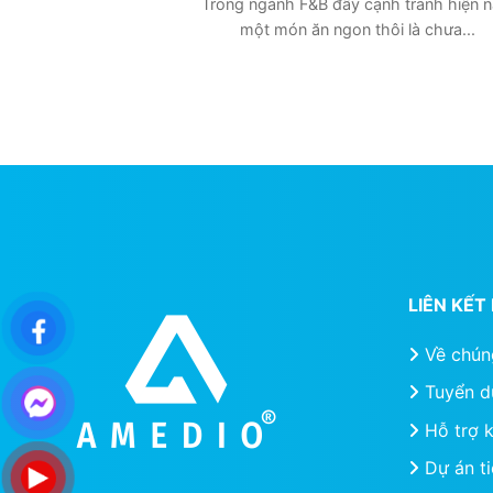
Trong ngành F&B đầy cạnh tranh hiện n
một món ăn ngon thôi là chưa...
LIÊN KẾ
Về chún
Tuyển d
Hỗ trợ 
Dự án ti